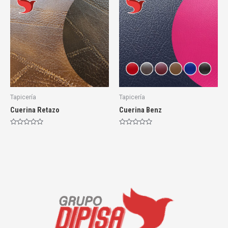
Tapicería
Tapicería
Cuerina Retazo
Cuerina Benz
Rated
Rated
0
0
out
out
of
of
5
5