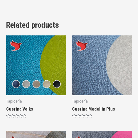
Related products
Tapicería
Tapicería
Cuerina Volks
Cuerina Medellin Plus
Rated
Rated
0
0
out
out
of
of
5
5