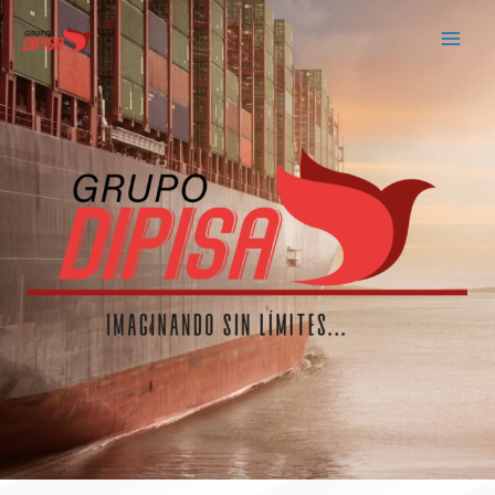
Skip
MAI
to
MEN
content